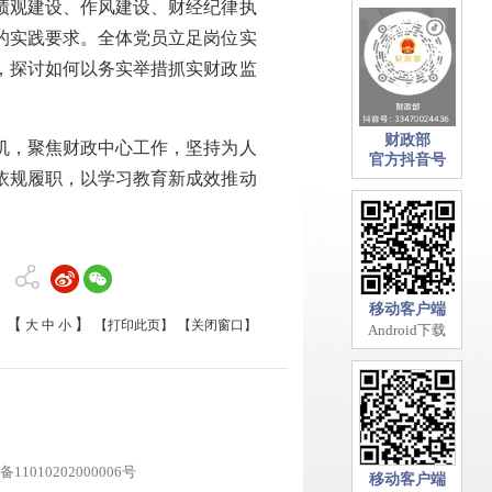
绩观建设、作风建设、财经纪律执
的实践要求。全体党员立足岗位实
，探讨如何以务实举措抓实财政监
财政部
机，聚焦财政中心工作，坚持为人
官方抖音号
依规履职，以学习教育新成效推动
移动客户端
【
】
大
中
小
【打印此页】
【关闭窗口】
Android下载
11010202000006号
移动客户端