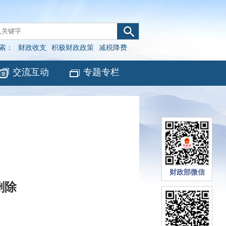
索：
财政收支
积极财政政策
减税降费
交流互动
专题专栏
财政部微信
删除